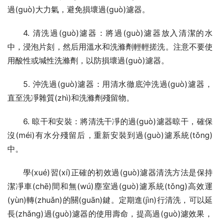
過(guò)大力氣，避免損壞過(guò)濾器。
4. 清洗過(guò)濾器：將過(guò)濾器放入清潔的水
中，浸泡片刻，然后用溫水和洗滌劑輕輕搓洗。注意不要使
用酸性或堿性洗滌劑，以防損壞過(guò)濾器。
5. 沖洗過(guò)濾器：用清水徹底沖洗過(guò)濾器，
直至洗凈雜質(zhì)和洗滌劑殘留物。
6. 晾干和安裝：將清洗干凈的過(guò)濾器晾干，確保
沒(méi)有水分殘留后，重新安裝到過(guò)濾系統(tǒng)
中。
學(xué)習(xí)正確的初效過(guò)濾器清洗方法是保持
潔凈車(chē)間和無(wú)塵室過(guò)濾系統(tǒng)高效運
(yùn)轉(zhuǎn)的關(guān)鍵。定期進(jìn)行清洗，可以延
長(zhǎng)過(guò)濾器的使用壽命，提高過(guò)濾效果，