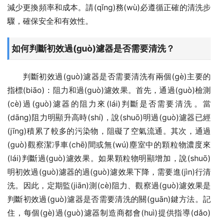
減少更換頻率和成本。請(qǐng)務(wù)必遵循正確的清洗步
驟，確保安全和有效性。
如何判斷初效過(guò)濾器是否需要清洗？
判斷初效過(guò)濾器是否需要清洗有兩個(gè)主要的
指標(biāo)：阻力和過(guò)濾效果。首先，通過(guò)檢測
(cè)過(guò)濾器的阻力來(lái)判斷是否需要清洗。當
(dāng)阻力明顯升高時(shí)，說(shuō)明過(guò)濾器已經
(jīng)積累了較多的污染物，阻礙了空氣流通。其次，通過
(guò)觀察潔凈車(chē)間或無(wú)塵室中的顆粒物濃度來
(lái)判斷過(guò)濾效果。如果顆粒物明顯增加，說(shuō)
明初效過(guò)濾器的過(guò)濾效果下降，需要進(jìn)行清
洗。因此，定期監(jiān)測(cè)阻力、觀察過(guò)濾效果是
判斷初效過(guò)濾器是否需要清洗的關(guān)鍵方法。記
住，每個(gè)過(guò)濾器制造商都會(huì)提供指導(dǎo)