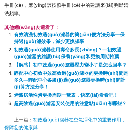
手冊(cè)，應(yīng)該按照手冊(cè)中的建議來(lái)判斷清
洗頻率。
其他網(wǎng)友還看了：
有效清洗初效過(guò)濾器的簡(jiǎn)便方法分享—保
持過(guò)濾效果，減少更換頻率
初效過(guò)濾器使用壽命多長(zhǎng)？—初效過
(guò)濾器的維護(hù)保養(yǎng)和更換周期推薦
【解惑】初中效過(guò)濾器壓力變小了是怎么回事？
靜配中心初效中效高效過(guò)濾器的更換時(shí)間是
多久—靜配中心各級(jí)過(guò)濾器更換時(shí)間計
(jì)算方法分享！
烤漆房活性炭更換周期一覽表，快來(lái)看看吧！
超高效過(guò)濾器安裝使用的注意點(diǎn)有哪些？
上一篇：
初效過(guò)濾器在空氣凈化中的重要作用，
保障您的健康與