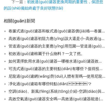
下一篇：
初效過(guò)濾器更換周期的重要性，保證您
的設(shè)備始終處于良好狀態(tài)
相關(guān)新聞
卷簾式過(guò)濾器和板式過(guò)濾器價(jià)格—卷簾式過(guò)濾器和板式過(guò)濾器的價(jià)格差異及選擇建議
高效過(guò)濾器初阻力應(yīng)該大還是小-高效過(guò)濾器初阻力大小對(duì)空氣過(guò)濾效果的影響分析
管道過(guò)濾器的主要應(yīng)用范圍—管道過(guò)濾器作用
初效過(guò)濾棉屬于什么物料？一文了然。
如何選擇飲用水過(guò)濾器—哪種水過(guò)濾器效果好
可洗式過(guò)濾器的主要特點(diǎn)有哪些？值得投資嗎？
尼龍過(guò)濾網(wǎng)對(duì)人體有害嗎—使用尼龍過(guò)濾網(wǎng)應(yīng)該注意什么？
凈化過(guò)濾箱有哪些特點(diǎn)？
空調(diào)、新風(fēng)系統(tǒng)介紹-空調(diào)與新風(fēng)系統(tǒng)的區(qū)別與聯(lián)系
高效空氣過(guò)濾器安全嗎—高效過(guò)濾器能達(dá)到什么效果