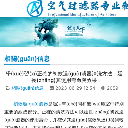
相關(guān)信息
學(xué)習(xí)正確的初效過(guò)濾器清洗方法，延
長(zhǎng)其使用壽命與效果
相關(guān)信息
2023-06-29 12:54
2059
初效過(guò)濾器
是潔凈車(chē)間和無(wú)塵室中特別
重要的組成部分。正確的清洗方法可以延長(zhǎng)初效過
(guò)濾器的使用壽命，并確保其過(guò)濾效果達(dá)到較
好狀態(tài)。本文將介紹學(xué)習(xí)正確的初效過(guò)