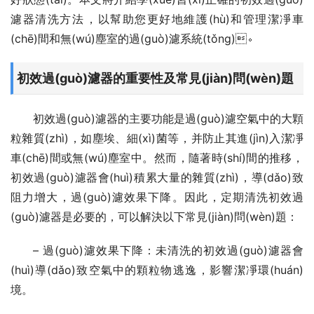
濾器清洗方法，以幫助您更好地維護(hù)和管理潔凈車
(chē)間和無(wú)塵室的過(guò)濾系統(tǒng)。
初效過(guò)濾器的重要性及常見(jiàn)問(wèn)題
初效過(guò)濾器的主要功能是過(guò)濾空氣中的大顆
粒雜質(zhì)，如塵埃、細(xì)菌等，并防止其進(jìn)入潔凈
車(chē)間或無(wú)塵室中。然而，隨著時(shí)間的推移，
初效過(guò)濾器會(huì)積累大量的雜質(zhì)，導(dǎo)致
阻力增大，過(guò)濾效果下降。因此，定期清洗初效過
(guò)濾器是必要的，可以解決以下常見(jiàn)問(wèn)題：
– 過(guò)濾效果下降：未清洗的初效過(guò)濾器會
(huì)導(dǎo)致空氣中的顆粒物逃逸，影響潔凈環(huán)
境。