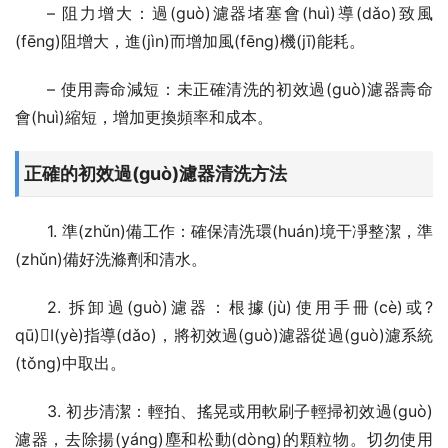
– 阻力增大：過(guò)濾器堵塞會(huì)導(dǎo)致風
(fēng)阻增大，進(jìn)而增加風(fēng)機(jī)能耗。
– 使用壽命減短：未正確清洗的初效過(guò)濾器壽命
會(huì)縮短，增加更換頻率和成本。
正確的初效過(guò)濾器清洗方法
1. 準(zhǔn)備工作：確保清洗環(huán)境干凈整潔，準
(zhǔn)備好洗滌劑和清水。
2. 拆卸過(guò)濾器：根據(jù)使用手冊(cè)或?
qū)I(yè)指導(dǎo)，將初效過(guò)濾器從過(guò)濾系統
(tǒng)中取出。
3. 初步清潔：輕拍、搖晃或用軟刷子輕掃初效過(guò)
濾器，去除揚(yáng)塵和松動(dòng)的顆粒物。切勿使用