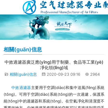
相關(guān)信息
中效過濾器廣泛應(yīng)用于制藥、食品等工業(yè)
凈化領(lǐng)域
相關(guān)信息
2020-09-23 09:16
2964
中效過濾器
主要用于空調(diào)和集中送風(fēng)系統
(tǒng)。可用于空調(diào)系統(tǒng)的一次過濾，保護系
統(tǒng)中的過濾器和系統(tǒng)。在空氣凈化和清潔度不
重要的地方，中效過濾器處理過的空氣可以直接送到用戶手