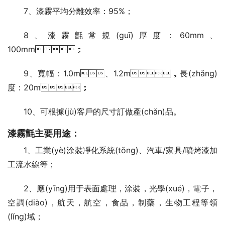
7、漆霧平均分離效率：95%；
8、漆霧氈常規(guī)厚度：60mm、
100mm；
9、寬幅：1.0m、1.2m，長(zhǎng)
度：20m；
10、可根據(jù)客戶的尺寸訂做產(chǎn)品。
漆霧氈主要用途：
1、工業(yè)涂裝凈化系統(tǒng)、汽車/家具/噴烤漆加
工流水線等；
2、應(yīng)用于表面處理，涂裝，光學(xué)，電子，
空調(diào)，航天，航空，食品，制藥，生物工程等領
(lǐng)域；