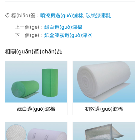
標(biāo)簽：
噴漆房過(guò)濾棉
,
玻纖漆霧氈
上一個(gè)：
綠白過(guò)濾棉
下一個(gè)：
紙盒漆霧過(guò)濾器
相關(guān)產(chǎn)品
綠白過(guò)濾棉
初效過(guò)濾棉