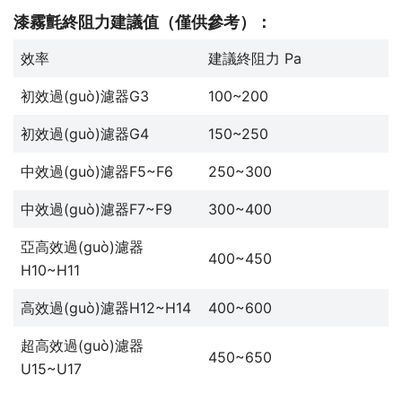
漆霧氈
終阻力建議值（僅供參考）：
效率
建議終阻力 Pa
初效過(guò)濾器G3
100~200
初效過(guò)濾器G4
150~250
中效過(guò)濾器F5~F6
250~300
中效過(guò)濾器F7~F9
300~400
亞高效過(guò)濾器
400~450
H10~H11
高效過(guò)濾器H12~H14
400~600
超高效過(guò)濾器
450~650
U15~U17