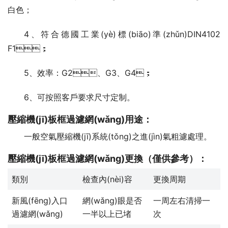
白色；
4、符合德國工業(yè)標(biāo)準(zhǔn)DIN4102 
F1；
5、效率：G2、G3、G4；
6、可按照客戶要求尺寸定制。
壓縮機(jī)板框過濾網(wǎng)用途：
一般空氣壓縮機(jī)系統(tǒng)之進(jìn)氣粗濾處理。
壓縮機(jī)板框過濾網(wǎng)更換
（僅供參考）：
類別
檢查內(nèi)容
更換周期
新風(fēng)入口
網(wǎng)眼是否
一周左右清掃一
過濾網(wǎng)
一半以上已堵
次