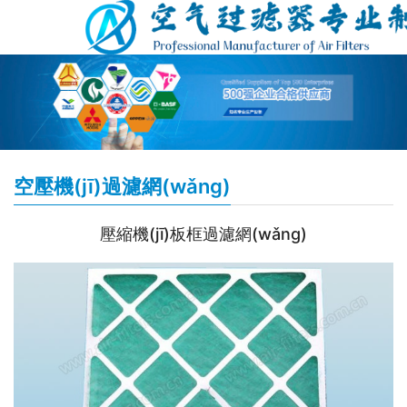
空壓機(jī)過濾網(wǎng)
壓縮機(jī)板框過濾網(wǎng)