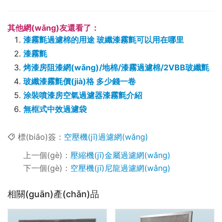
其他網(wǎng)友還看了：
漆霧氈過濾棉的用途 玻纖漆霧氈可以用在哪里
漆霧氈
烤漆房阻漆網(wǎng)/地棉/漆霧過濾棉/2VBB玻纖氈
玻纖漆霧氈價(jià)格 多少錢一卷
涂裝噴漆房空氣過濾器漆霧氈介紹
無框式中效過濾袋
標(biāo)簽：
空壓機(jī)過濾網(wǎng)
上一個(gè)：
壓縮機(jī)金屬過濾網(wǎng)
下一個(gè)：
空壓機(jī)尼龍過濾網(wǎng)
相關(guān)產(chǎn)品